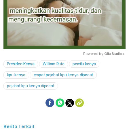
Powered by 
GliaStudios
Presiden Kenya
William Ruto
pemilu kenya
Mute
kpu kenya
empat pejabat kpu kenya dipecat
pejabat kpu kenya dipecat
Berita Terkait