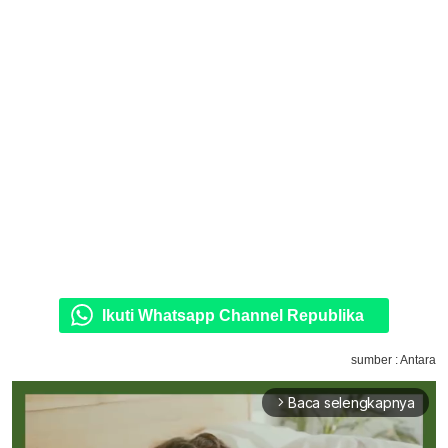
Ikuti Whatsapp Channel Republika
sumber : Antara
Baca selengkapnya
arrow_forward_ios