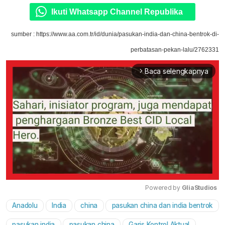
Ikuti Whatsapp Channel Republika
sumber : https://www.aa.com.tr/id/dunia/pasukan-india-dan-china-bentrok-di-
perbatasan-pekan-lalu/2762331
Baca selengkapnya
arrow_forward_ios
Powered by 
GliaStudios
Anadolu
India
china
pasukan china dan india bentrok
Mute
pasukan india
pasukan china
Garis Kontrol Aktual