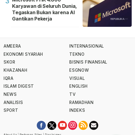
3
Karyawan di Seluruh Dunia,
Tegaskan Bukan karena AI
Gantikan Pekerja
AMEERA
INTERNASIONAL
EKONOMI SYARIAH
TEKNO
SKOR
BISNIS FINANSIAL
KHAZANAH
ESGNOW
IQRA
VISUAL
ISLAM DIGEST
ENGLISH
NEWS
TV
ANALISIS
RAMADHAN
SPORT
INDEKS
About Us
|
Pedoman Siber
|
Disclaimer