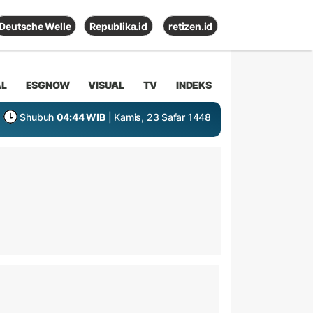
Deutsche Welle
Republika.id
retizen.id
AL
ESGNOW
VISUAL
TV
INDEKS
Shubuh
04:44 WIB
| Kamis, 23 Safar 1448