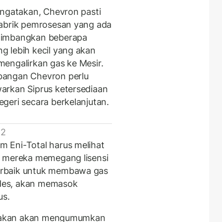
engatakan, Chevron pasti
pabrik pemrosesan yang ada
timbangkan beberapa
 lebih kecil yang akan
engalirkan gas ke Mesir.
bangan Chevron perlu
arkan Siprus ketersediaan
geri secara berkelanjutan.
 2
 Eni-Total harus melihat
t mereka memegang lisensi
erbaik untuk membawa gas
lides, akan memasok
us.
kirakan akan mengumumkan