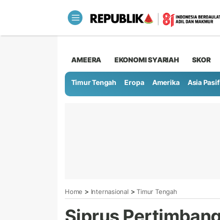
AMEERA
EKONOMI SYARIAH
SKOR
Timur Tengah
Eropa
Amerika
Asia Pasif
>
>
Home
Internasional
Timur Tengah
Siprus Pertimbang