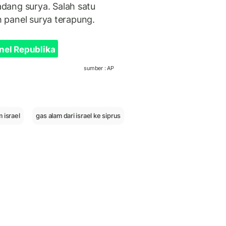
dang surya. Salah satu
ah panel surya terapung.
nel Republika
sumber : AP
 israel
gas alam dari israel ke siprus