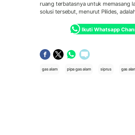
ruang terbatasnya untuk memasang la
solusi tersebut, menurut Pilides, adal
Ikuti Whatsapp Chan
gas alam
pipa gas alam
siprus
gas alam