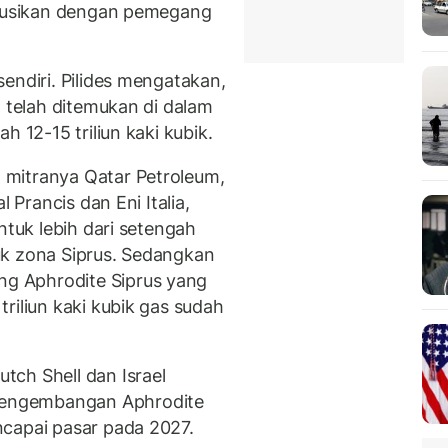
iskusikan dengan pemegang
endiri. Pilides mengatakan,
g telah ditemukan di dalam
h 12-15 triliun kaki kubik.
mitranya Qatar Petroleum,
 Prancis dan Eni Italia,
ntuk lebih dari setengah
uk zona Siprus. Sedangkan
g Aphrodite Siprus yang
riliun kaki kubik gas sudah
ch Shell dan Israel
engembangan Aphrodite
ncapai pasar pada 2027.