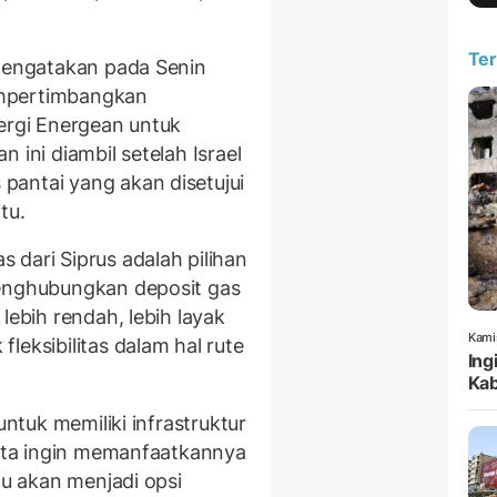
Ter
 mengatakan pada Senin
empertimbangkan
nergi Energean untuk
 ini diambil setelah Israel
pantai yang akan disetujui
tu.
 dari Siprus adalah pilihan
menghubungkan deposit gas
lebih rendah, lebih layak
Kami
leksibilitas dalam hal rute
Ing
Kab
untuk memiliki infrastruktur
kita ingin memanfaatkannya
tu akan menjadi opsi