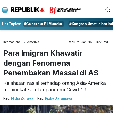
Hot Topics:
#Gubernur BI Mundur
#Kongres Umat Islam In
Internasional
Amerika
Rabu , 25 Jan 2023, 16:29 WIB
Para Imigran Khawatir
dengan Fenomena
Penembakan Massal di AS
Kejahatan rasial terhadap orang Asia-Amerika
meningkat setelah pandemi Covid-19.
Red:
Nidia Zuraya
Rep:
Rizky Jaramaya