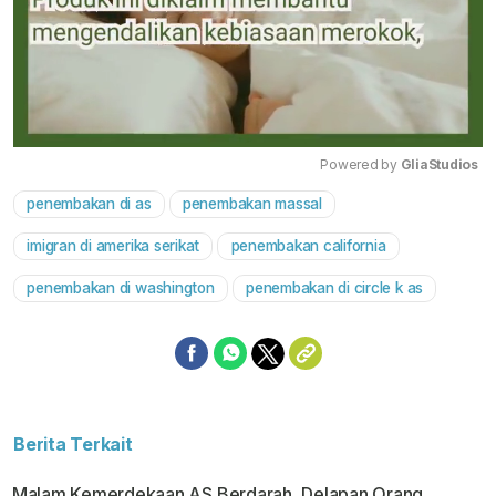
Powered by 
GliaStudios
penembakan di as
penembakan massal
Mute
imigran di amerika serikat
penembakan california
penembakan di washington
penembakan di circle k as
Berita Terkait
Malam Kemerdekaan AS Berdarah, Delapan Orang