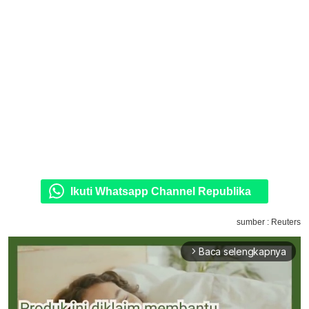
Ikuti Whatsapp Channel Republika
sumber : Reuters
Baca selengkapnya
arrow_forward_ios