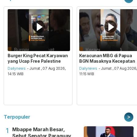
Burger King Pecat Karyawan
Keracunan MBG di Papua
yang Ucap Free Palestine
BGN Masaknya Kecepatan
Dailynews
- Jumat , 07 Aug 2026,
Dailynews
- Jumat , 07 Aug 2026
14:15 WIB
11:15 WIB
>
Terpopuler
Mbappe Marah Besar,
1
Sebut Senator Paraguay