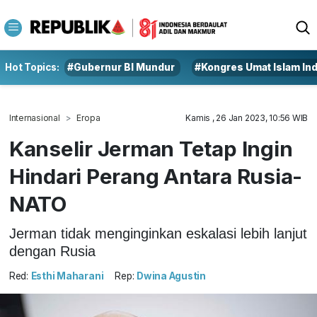
Hot Topics:
#Gubernur BI Mundur
#Kongres Umat Islam In
Internasional
Eropa
Kamis , 26 Jan 2023, 10:56 WIB
Kanselir Jerman Tetap Ingin
Hindari Perang Antara Rusia-
NATO
Jerman tidak menginginkan eskalasi lebih lanjut
dengan Rusia
Red:
Esthi Maharani
Rep:
Dwina Agustin