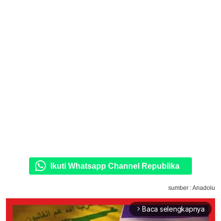
Ikuti Whatsapp Channel Republika
sumber : Anadolu
Baca selengkapnya
arrow_forward_ios