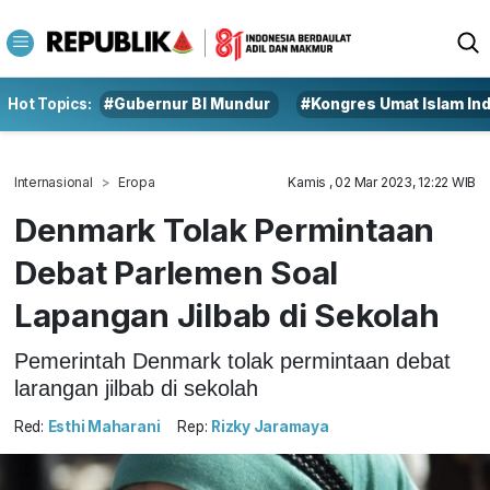
Hot Topics:
#Gubernur BI Mundur
#Kongres Umat Islam In
Internasional
Eropa
Kamis , 02 Mar 2023, 12:22 WIB
Denmark Tolak Permintaan
Debat Parlemen Soal
Lapangan Jilbab di Sekolah
Pemerintah Denmark tolak permintaan debat
larangan jilbab di sekolah
Red:
Esthi Maharani
Rep:
Rizky Jaramaya