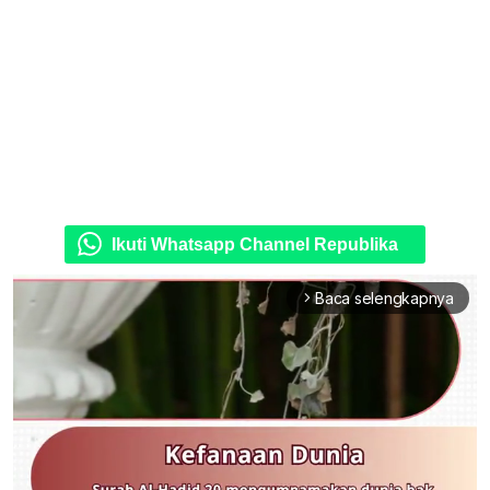
Ikuti Whatsapp Channel Republika
Baca selengkapnya
arrow_forward_ios