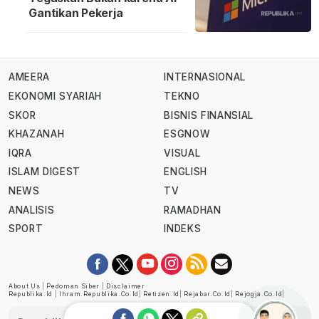
Gantikan Pekerja
AMEERA
INTERNASIONAL
EKONOMI SYARIAH
TEKNO
SKOR
BISNIS FINANSIAL
KHAZANAH
ESGNOW
IQRA
VISUAL
ISLAM DIGEST
ENGLISH
NEWS
TV
ANALISIS
RAMADHAN
SPORT
INDEKS
About Us
|
Pedoman Siber
|
Disclaimer
Republika.id
|
Ihram.republika.co.id
|
Retizen.id
|
Rejabar.co.id
|
Rejogja.co.id
|