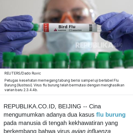
REUTERS/Dado Ruvic
Petugas kesehatan memegang tabung berisi sampel uji berlabel Flu
Burung (Ilustrasi). Virus flu burung telah bermutasi dengan menghasilkan
varian baru 2.3.4.4b.
REPUBLIKA.CO.ID, BEIJING -- Cina
mengumumkan adanya dua kasus
flu burung
pada manusia di tengah kekhawatiran yang
berkembang bahwa virus
avian influenza