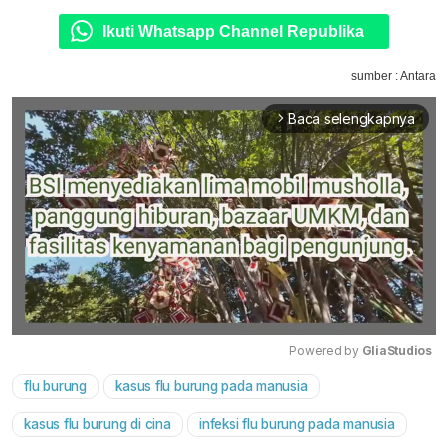
Ikuti Whatsapp Channel Republika
sumber : Antara
Baca selengkapnya
arrow_forward_ios
Powered by 
GliaStudios
flu burung
kasus flu burung pada manusia
Mute
kasus flu burung di cina
infeksi flu burung pada manusia