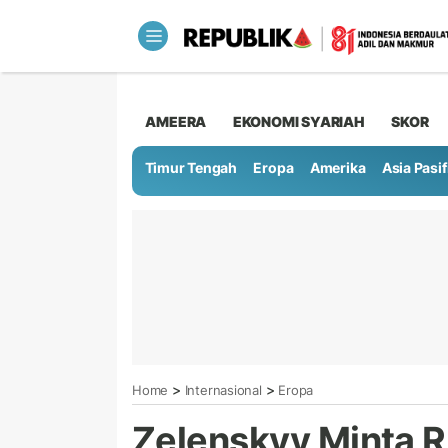
AMEERA
EKONOMI SYARIAH
SKOR
Timur Tengah
Eropa
Amerika
Asia Pasif
>
>
Home
Internasional
Eropa
Zelenskyy Minta Ru