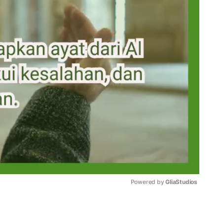
Powered by 
GliaStudios
Mute