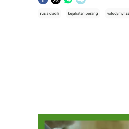
rusia diadili
kejahatan perang
volodymyr z