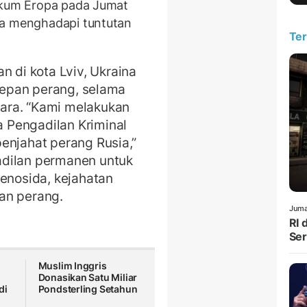
hukum Eropa pada Jumat
ia menghadapi tuntutan
Ter
di kota Lviv, Ukraina
 depan perang, selama
ara. “Kami melakukan
 Pengadilan Kriminal
enjahat perang Rusia,”
adilan permanen untuk
genosida, kejahatan
an perang.
Juma
RI 
Ser
Muslim Inggris
Donasikan Satu Miliar
di
Pondsterling Setahun