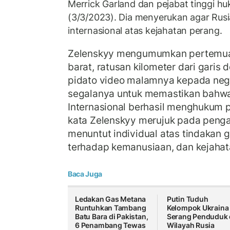
Merrick Garland dan pejabat tinggi 
(3/3/2023). Dia menyerukan agar Rus
internasional atas kejahatan perang.
Zelenskyy mengumumkan pertemuan 
barat, ratusan kilometer dari garis
pidato video malamnya kepada neg
segalanya untuk memastikan bahwa
Internasional berhasil menghukum p
kata Zelenskyy merujuk pada peng
menuntut individual atas tindakan 
terhadap kemanusiaan, dan kejahat
Baca Juga
Ledakan Gas Metana
Putin Tuduh
Runtuhkan Tambang
Kelompok Ukraina
Batu Bara di Pakistan,
Serang Penduduk 
6 Penambang Tewas
Wilayah Rusia