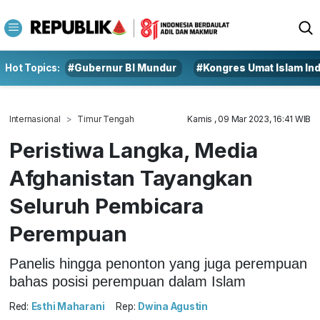
Hot Topics:
#Gubernur BI Mundur
#Kongres Umat Islam In
Internasional
Timur Tengah
Kamis , 09 Mar 2023, 16:41 WIB
Peristiwa Langka, Media
Afghanistan Tayangkan
Seluruh Pembicara
Perempuan
Panelis hingga penonton yang juga perempuan
bahas posisi perempuan dalam Islam
Red:
Esthi Maharani
Rep:
Dwina Agustin