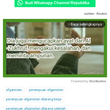
Ikuti Whatsapp Channel Republika
sumber : Reuters
Baca selengkapnya
arrow_forward_ios
Powered by 
GliaStudios
afganistan
perempuan afganistan
Mute
perempuan afganistan dilarang kerja
perempuan afganistan dilarang sekolah