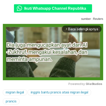
Ikuti Whatsapp Channel Republika
sumber : Reuters
Baca selengkapnya
arrow_forward_ios
Powered by 
GliaStudios
migran ilegal
inggris bantu prancis atasi migran ilegal
Mute
prancis