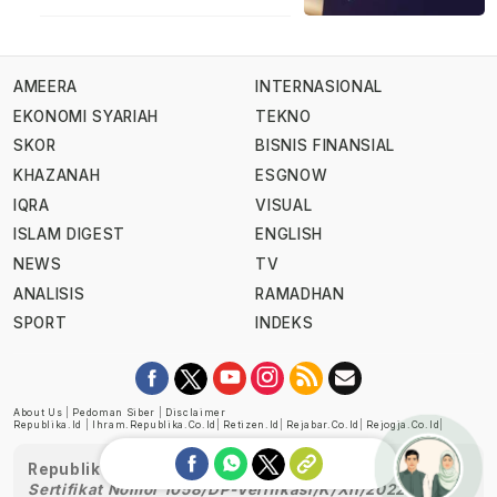
AMEERA
INTERNASIONAL
EKONOMI SYARIAH
TEKNO
SKOR
BISNIS FINANSIAL
KHAZANAH
ESGNOW
IQRA
VISUAL
ISLAM DIGEST
ENGLISH
NEWS
TV
ANALISIS
RAMADHAN
SPORT
INDEKS
About Us
|
Pedoman Siber
|
Disclaimer
Republika.id
|
Ihram.republika.co.id
|
Retizen.id
|
Rejabar.co.id
|
Rejogja.co.id
|
Republika telah diverifikasi oleh Dewan Pers
Sertifikat Nomor 1058/DP-Verifikasi/K/XII/2022