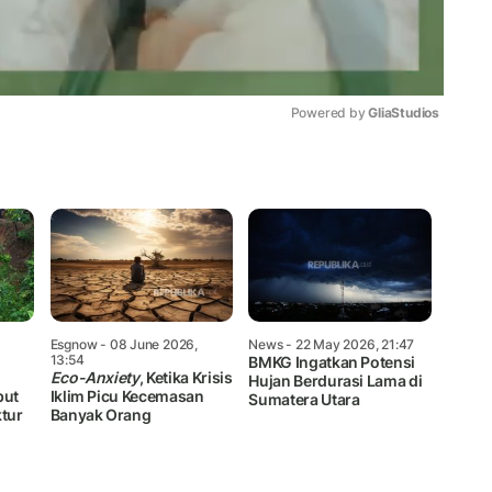
Powered by 
GliaStudios
Mute
Esgnow
- 08 June 2026,
News
- 22 May 2026, 21:47
13:54
BMKG Ingatkan Potensi
Eco-Anxiety
, Ketika Krisis
Hujan Berdurasi Lama di
but
Iklim Picu Kecemasan
Sumatera Utara
ktur
Banyak Orang