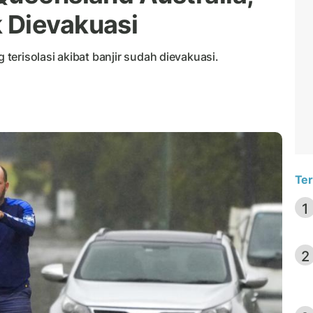
 Dievakuasi
erisolasi akibat banjir sudah dievakuasi.
Ter
1
2