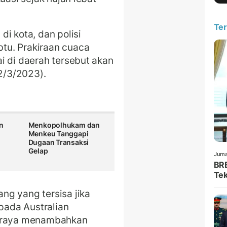
Ter
i kota, dan polisi
tu. Prakiraan cuaca
i di daerah tersebut akan
2/3/2023).
n
Menkopolhukam dan
Menkeu Tanggapi
Dugaan Transaksi
Gelap
Juma
BRE
Tek
ng yang tersisa jika
epada Australian
seraya menambahkan