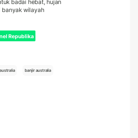
tuk badai hebat, hujan
i banyak wilayah
nel Republika
australia
banjir australia