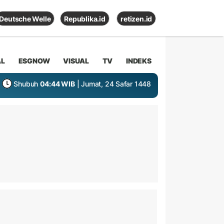
Deutsche Welle
Republika.id
retizen.id
AL
ESGNOW
VISUAL
TV
INDEKS
Shubuh
04:44 WIB
| Jumat, 24 Safar 1448