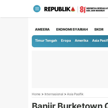
AMEERA
EKONOMI SYARIAH
SKOR
Timur Tengah
Eropa
Amerika
Asia Pasif
>
>
Home
Internasional
Asia Pasifik
Banjir Burketown 