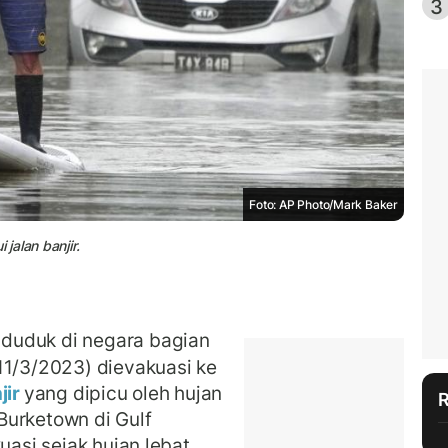
3
Foto: AP Photo/Mark Baker
jalan banjir.
duduk di negara bagian
11/3/2023) dievakuasi ke
jir
yang dipicu oleh hujan
Burketown di Gulf
uasi sejak hujan lebat