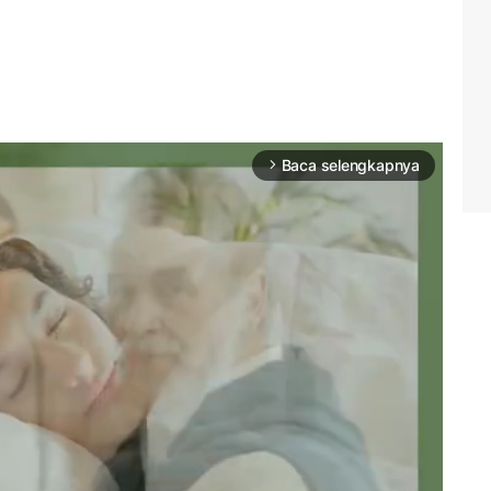
Baca selengkapnya
arrow_forward_ios