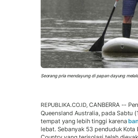
Seorang pria mendayung di papan dayung melalui 
CANBERRA -- Pen
REPUBLIKA.CO.ID,
Queensland Australia, pada Sabtu (
tempat yang lebih tinggi karena
ban
lebat. Sebanyak 53 penduduk Kota 
Country yang terisolasi telah dievak