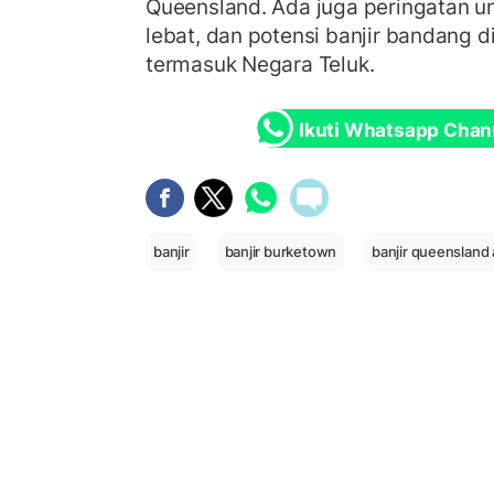
Queensland. Ada juga peringatan un
lebat, dan potensi banjir bandang d
termasuk Negara Teluk.
Ikuti Whatsapp Chan
banjir
banjir burketown
banjir queensland 