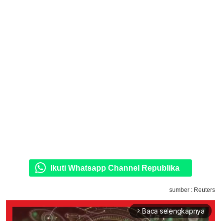
Ikuti Whatsapp Channel Republika
sumber : Reuters
Baca selengkapnya
arrow_forward_ios