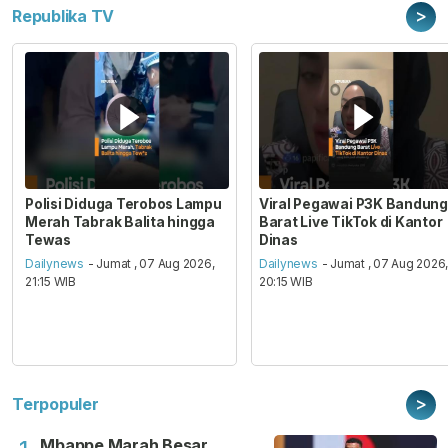
>
Republika TV
Polisi Diduga Terobos Lampu
Viral Pegawai P3K Bandung
Merah Tabrak Balita hingga
Barat Live TikTok di Kantor
Tewas
Dinas
Dailynews
- Jumat , 07 Aug 2026,
Dailynews
- Jumat , 07 Aug 2026
21:15 WIB
20:15 WIB
>
Terpopuler
Mbappe Marah Besar,