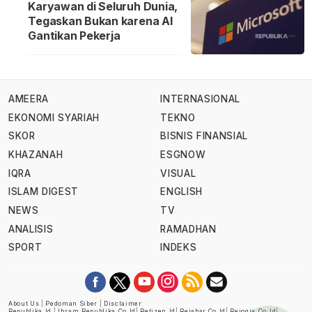
Karyawan di Seluruh Dunia,
Tegaskan Bukan karena AI
Gantikan Pekerja
AMEERA
INTERNASIONAL
EKONOMI SYARIAH
TEKNO
SKOR
BISNIS FINANSIAL
KHAZANAH
ESGNOW
IQRA
VISUAL
ISLAM DIGEST
ENGLISH
NEWS
TV
ANALISIS
RAMADHAN
SPORT
INDEKS
About Us
|
Pedoman Siber
|
Disclaimer
Republika.id
|
Ihram.republika.co.id
|
Retizen.id
|
Rejabar.co.id
|
Rejogja.co.id
|