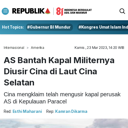
Hot Topics:
#Gubernur BI Mundur
#Kongres Umat Islam In
Internasional
Amerika
Kamis , 23 Mar 2023, 14:20 WIB
AS Bantah Kapal Militernya
Diusir Cina di Laut Cina
Selatan
Cina mengklaim telah mengusir kapal perusak
AS di Kepulauan Paracel
Red:
Esthi Maharani
Rep:
Kamran Dikarma