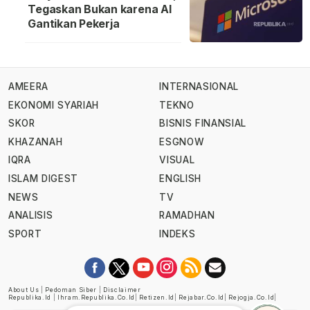
Tegaskan Bukan karena AI
Gantikan Pekerja
AMEERA
INTERNASIONAL
EKONOMI SYARIAH
TEKNO
SKOR
BISNIS FINANSIAL
KHAZANAH
ESGNOW
IQRA
VISUAL
ISLAM DIGEST
ENGLISH
NEWS
TV
ANALISIS
RAMADHAN
SPORT
INDEKS
About Us
|
Pedoman Siber
|
Disclaimer
Republika.id
|
Ihram.republika.co.id
|
Retizen.id
|
Rejabar.co.id
|
Rejogja.co.id
|