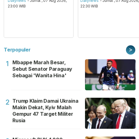
Dailynews
- Jumat , 07 Aug 2026,
Dailynews
- Jumat , 07 Aug 2026
23:00 WIB
22:30 WIB
>
Terpopuler
Mbappe Marah Besar,
1
Sebut Senator Paraguay
Sebagai 'Wanita Hina'
Trump Klaim Damai Ukraina
2
Makin Dekat, Kyiv Malah
Gempur 47 Target Militer
Rusia