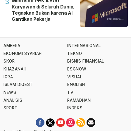
Microsoft PHK 4.800
3
Karyawan di Seluruh Dunia,
Tegaskan Bukan karena AI
Gantikan Pekerja
AMEERA
INTERNASIONAL
EKONOMI SYARIAH
TEKNO
SKOR
BISNIS FINANSIAL
KHAZANAH
ESGNOW
IQRA
VISUAL
ISLAM DIGEST
ENGLISH
NEWS
TV
ANALISIS
RAMADHAN
SPORT
INDEKS