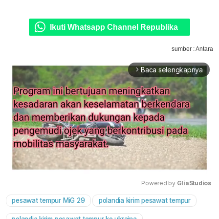
Ikuti Whatsapp Channel Republika
sumber : Antara
Baca selengkapnya
arrow_forward_ios
Powered by 
GliaStudios
pesawat tempur MiG 29
polandia kirim pesawat tempur
Mute