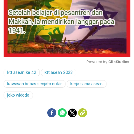
Powered by 
GliaStudios
ktt asean ke 42
ktt asean 2023
Mute
kawasan bebas senjata nuklir
kerja sama asean
joko widodo