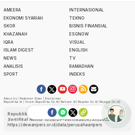
AMEERA
INTERNASIONAL
EKONOMI SYARIAH
TEKNO
SKOR
BISNIS FINANSIAL
KHAZANAH
ESGNOW
IQRA
VISUAL
ISLAM DIGEST
ENGLISH
NEWS
TV
ANALISIS
RAMADHAN
SPORT
INDEKS
About Us
|
Pedoman Siber
|
Disclaimer
Republika.id
|
Ihram.republika.co.id
|
Retizen.id
|
Rejabar.co.id
|
Rejogja.co.id
|
Republika telah diverifikasi oleh Dewan Pers
Sertifikat Nomor 1058/DP-Verifikasi/K/XII/2022
https://dewanpers.or.id/data/perusahaanpers
Ask me!