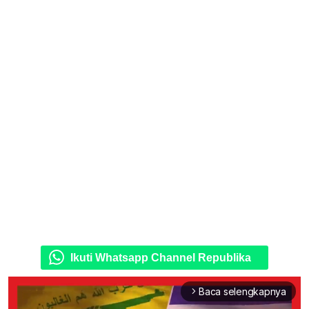
Ikuti Whatsapp Channel Republika
Baca selengkapnya
arrow_forward_ios