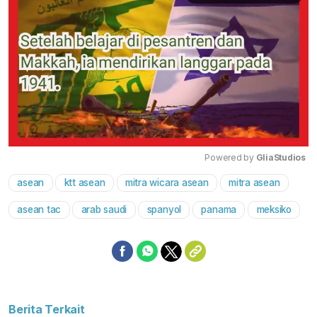
Powered by 
GliaStudios
asean
ktt asean
mitra wicara asean
mitra asean
Mute
asean tac
arab saudi
spanyol
panama
meksiko
Berita Terkait