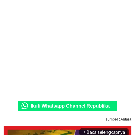
Ikuti Whatsapp Channel Republika
sumber : Antara
Baca selengkapnya
arrow_forward_ios