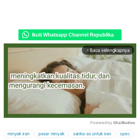
Ikuti Whatsapp Channel Republika
Baca selengkapnya
arrow_forward_ios
Powered by 
GliaStudios
minyak iran
pasar minyak
sanksi as untuk iran
opec
Mute