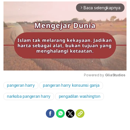
Baca selengkapnya
arrow_forward_ios
Powered by 
GliaStudios
pangeran harry
pangeran harry konsumsi ganja
Mute
narkoba pangeran harry
pengadilan washington