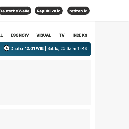
Deutsche Welle
Republika.id
retizen.id
AL
ESGNOW
VISUAL
TV
INDEKS
Dhuhur
12:01 WIB
| Sabtu, 25 Safar 1448