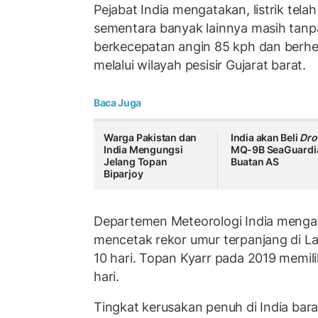
Pejabat India mengatakan, listrik telah
sementara banyak lainnya masih tanpa 
berkecepatan angin 85 kph dan berh
melalui wilayah pesisir Gujarat barat.
Baca Juga
Warga Pakistan dan
India akan Beli
Dro
India Mengungsi
MQ-9B SeaGuardi
Jelang Topan
Buatan AS
Biparjoy
Departemen Meteorologi India menga
mencetak rekor umur terpanjang di La
10 hari. Topan Kyarr pada 2019 memil
hari.
Tingkat kerusakan penuh di India barat