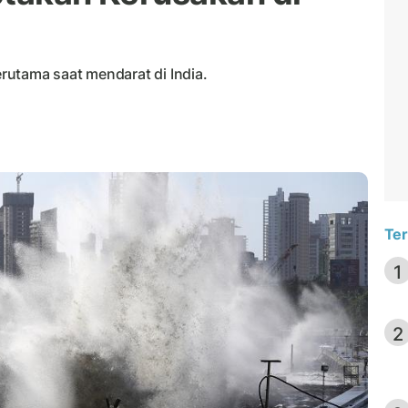
utama saat mendarat di India.
Ter
1
2