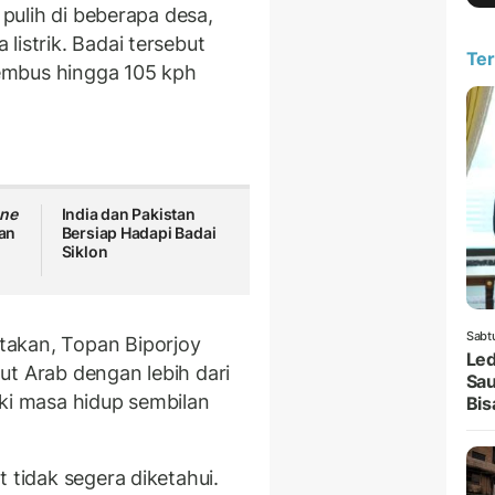
 pulih di beberapa desa,
listrik. Badai tersebut
Ter
embus hingga 105 kph
ne
India dan Pakistan
an
Bersiap Hadapi Badai
Siklon
Sabt
takan, Topan Biporjoy
Led
ut Arab dengan lebih dari
Sau
iki masa hidup sembilan
Bis
 tidak segera diketahui.