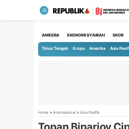
AMEERA
EKONOMI SYARIAH
SKOR
Timur Tengah
Eropa
Amerika
Asia Pasif
>
>
Home
Internasional
Asia Pasifik
Topan Biparjoy Ci