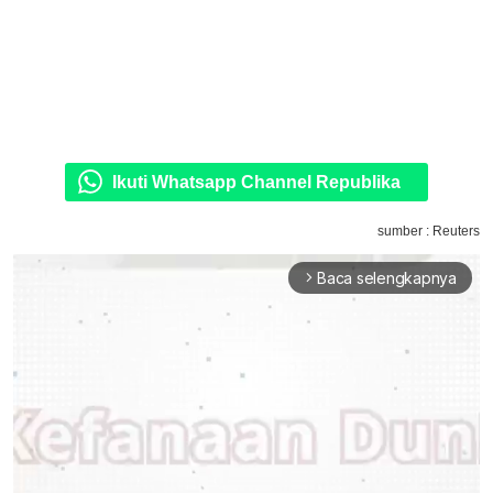
Ikuti Whatsapp Channel Republika
sumber : Reuters
Baca selengkapnya
arrow_forward_ios