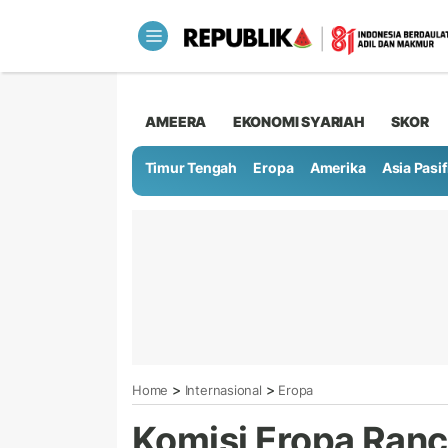
AMEERA
EKONOMI SYARIAH
SKOR
Timur Tengah
Eropa
Amerika
Asia Pasif
>
>
Home
Internasional
Eropa
Komisi Eropa Ranc