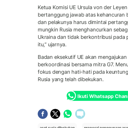
Ketua Komisi UE Ursula von der Leye
bertanggung jawab atas kehancuran b
dan pelakunya harus dimintai pertan
mungkin Rusia menghancurkan sebagia
Ukraina dan tidak berkontribusi pada 
itu,” ujarnya.
Badan eksekutif UE akan mengajukan
berkoordinasi bersama mitra G7. Men
fokus dengan hati-hati pada keuntung
Rusia yang telah dibekukan.
Ikuti Whatsapp Chan
aset rusia dibekukan
proposal penggunaan aset