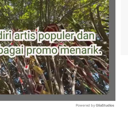
Powered by 
GliaStudios
Mute