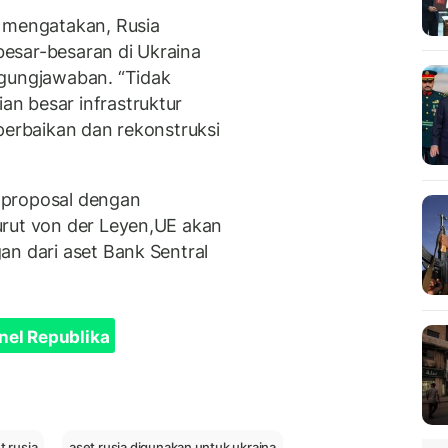
n mengatakan, Rusia
esar-besaran di Ukraina
ggungjawaban. “Tidak
n besar infrastruktur
perbaikan dan rekonstruksi
 proposal dengan
urut von der Leyen,UE akan
an dari aset Bank Sentral
nel Republika
 rusia
aset rusia digunakan untuk ukraina