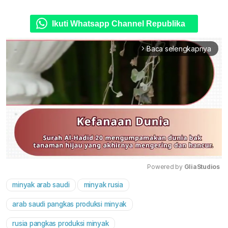
Ikuti Whatsapp Channel Republika
Baca selengkapnya
arrow_forward_ios
Powered by 
GliaStudios
minyak arab saudi
minyak rusia
Mute
arab saudi pangkas produksi minyak
rusia pangkas produksi minyak