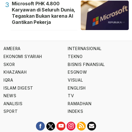
Microsoft PHK 4.800
3
Karyawan di Seluruh Dunia,
Tegaskan Bukan karena AI
Gantikan Pekerja
AMEERA
INTERNASIONAL
EKONOMI SYARIAH
TEKNO
SKOR
BISNIS FINANSIAL
KHAZANAH
ESGNOW
IQRA
VISUAL
ISLAM DIGEST
ENGLISH
NEWS
TV
ANALISIS
RAMADHAN
SPORT
INDEKS