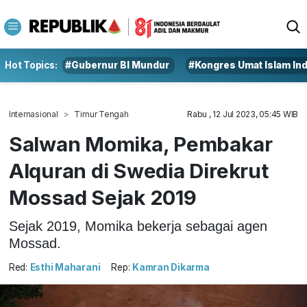
Hot Topics:
#Gubernur BI Mundur
#Kongres Umat Islam In
Internasional
Timur Tengah
Rabu , 12 Jul 2023, 05:45 WIB
Salwan Momika, Pembakar
Alquran di Swedia Direkrut
Mossad Sejak 2019
Sejak 2019, Momika bekerja sebagai agen
Mossad.
Red:
Esthi Maharani
Rep:
Kamran Dikarma