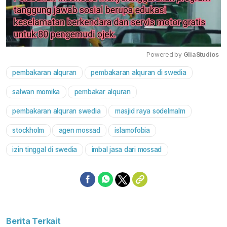
Powered by 
GliaStudios
pembakaran alquran
pembakaran alquran di swedia
Mute
salwan momika
pembakar alquran
pembakaran alquran swedia
masjid raya sodelmalm
stockholm
agen mossad
islamofobia
izin tinggal di swedia
imbal jasa dari mossad
Berita Terkait