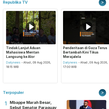
>
Republika TV
Tindak Lanjut Aduan
Penderitaan di Gaza Terus
Mahasiswa Mentan
Bertambah Kini Tikus
Langsung ke Alor
Merajalela
Dailynews
- Ahad , 09 Aug 2026,
Dailynews
- Ahad , 09 Aug 2026,
18:15 WIB
17:00 WIB
>
Terpopuler
Mbappe Marah Besar,
1
Sebut Senator Paraguay