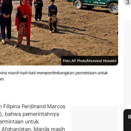
3
Foto: AP Photo/Massoud Hossaini
lipina masih hati-hati mempertimbangkan permintaan untuk
n.
 Filipina Ferdinand Marcos
3), bahwa pemerintahnya
ermintaan untuk
fghanistan. Manila masih