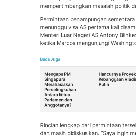
mempertimbangkan masalah politik 
Permintaan penampungan sementara 
menunggu visa AS pertama kali disamp
Menteri Luar Negeri AS Antony Blinken.
ketika Marcos mengunjungi Washingt
Baca Juga
Mengapa PM
Hancurnya Proyek
Singapura
Kebanggaan Vladi
Merahasiakan
Putin
Perselingkuhan
Antara Ketua
Parlemen dan
Anggotanya?
Rincian lengkap dari permintaan terse
dan masih didiskusikan. “Saya ingin m