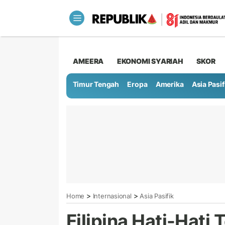
AMEERA
EKONOMI SYARIAH
SKOR
Timur Tengah
Eropa
Amerika
Asia Pasif
>
>
Home
Internasional
Asia Pasifik
Filipina Hati-Hati