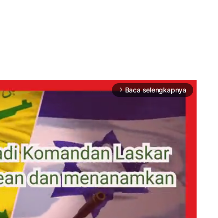
Baca selengkapnya
arrow_forward_ios