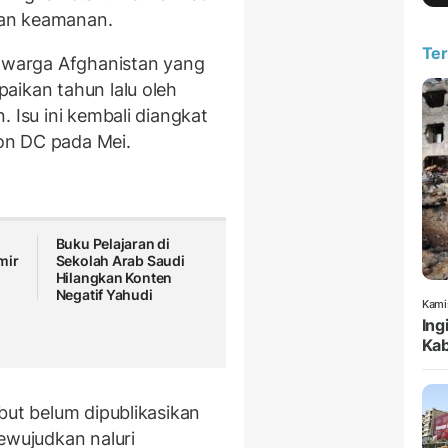
dan keamanan.
Ter
warga Afghanistan yang
aikan tahun lalu oleh
 Isu ini kembali diangkat
on DC pada Mei.
Buku Pelajaran di
mir
Sekolah Arab Saudi
Hilangkan Konten
Negatif Yahudi
Kami
Ing
Kab
but belum dipublikasikan
ewujudkan naluri