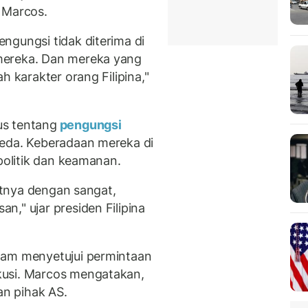
 Marcos.
ngungsi tidak diterima di
mereka. Dan mereka yang
h karakter orang Filipina,"
us tentang
pengungsi
beda. Keberadaan mereka di
 politik dan keamanan.
hatnya dengan sangat,
," ujar presiden Filipina
lam menyetujui permintaan
kusi. Marcos mengatakan,
an pihak AS.