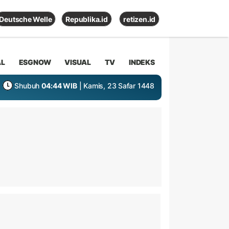
Deutsche Welle
Republika.id
retizen.id
AL
ESGNOW
VISUAL
TV
INDEKS
Shubuh
04:44 WIB
| Kamis, 23 Safar 1448