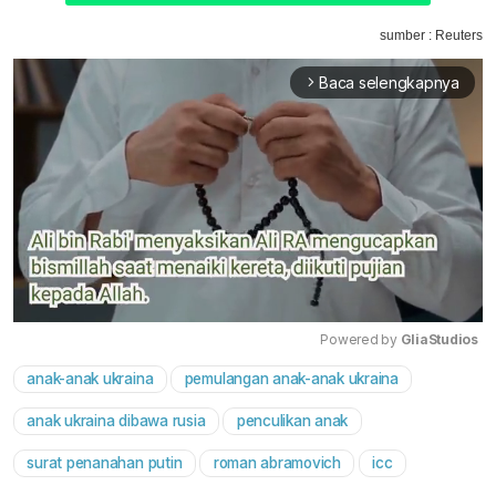
sumber : Reuters
Baca selengkapnya
arrow_forward_ios
Powered by 
GliaStudios
anak-anak ukraina
pemulangan anak-anak ukraina
Mute
anak ukraina dibawa rusia
penculikan anak
surat penanahan putin
roman abramovich
icc