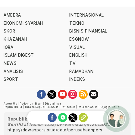
AMEERA
INTERNASIONAL
EKONOMI SYARIAH
TEKNO
SKOR
BISNIS FINANSIAL
KHAZANAH
ESGNOW
IQRA
VISUAL
ISLAM DIGEST
ENGLISH
NEWS
TV
ANALISIS
RAMADHAN
SPORT
INDEKS
About Us
|
Pedoman Siber
|
Disclaimer
Republika.id
|
Ihram.republika.co.id
|
Retizen.id
|
Rejabar.co.id
|
Rejogja.co.id
|
Republika telah diverifikasi oleh Dewan Pers
Sertifikat Nomor 1058/DP-Verifikasi/K/XII/2022
https://dewanpers.or.id/data/perusahaanpers
Ask me!