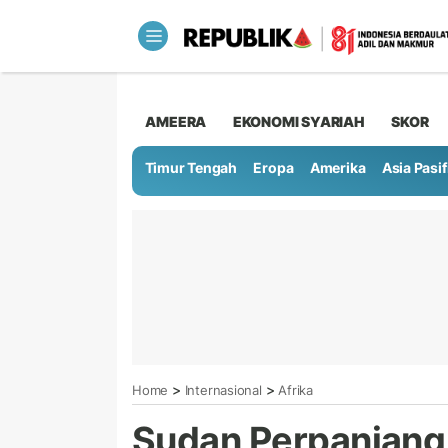
AMEERA
EKONOMI SYARIAH
SKOR
Timur Tengah
Eropa
Amerika
Asia Pasif
>
>
Home
Internasional
Afrika
Sudan Perpanjang