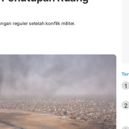
an reguler setelah konflik militer.
Ter
1
2