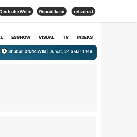
Deutsche Welle
Republika.id
retizen.id
AL
ESGNOW
VISUAL
TV
INDEKS
Shubuh
04:44 WIB
| Jumat, 24 Safar 1448