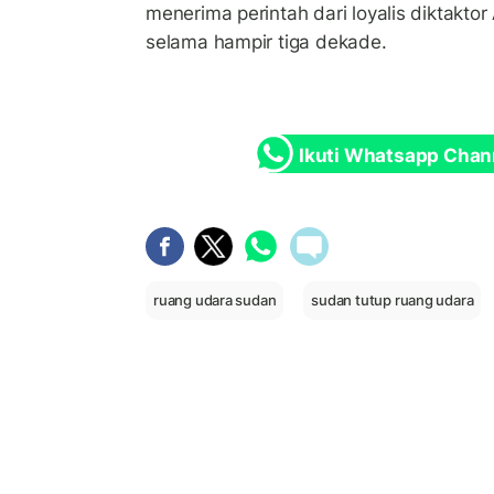
menerima perintah dari loyalis diktaktor
selama hampir tiga dekade.
Ikuti Whatsapp Chan
ruang udara sudan
sudan tutup ruang udara