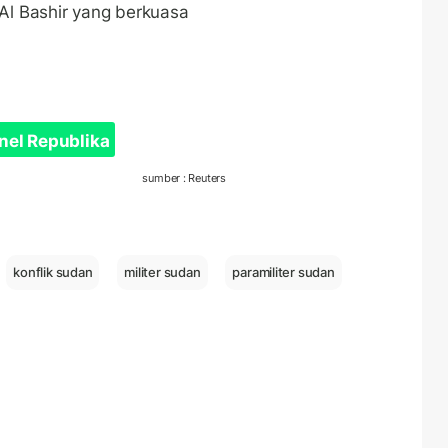
 Al Bashir yang berkuasa
nel Republika
sumber : Reuters
konflik sudan
militer sudan
paramiliter sudan