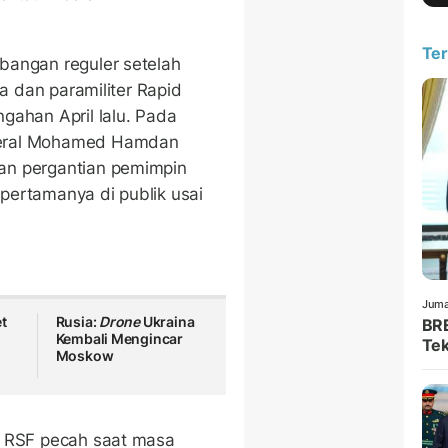
Ter
bangan reguler setelah
ta dan paramiliter Rapid
gahan April lalu. Pada
deral Mohamed Hamdan
an pergantian pemimpin
pertamanya di publik usai
Juma
t
Rusia:
Drone
Ukraina
BRE
Kembali Mengincar
Tek
Moskow
n RSF pecah saat masa