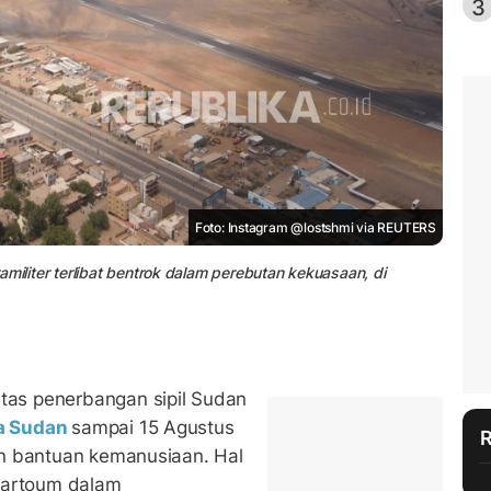
3
Foto: Instagram @lostshmi via REUTERS
militer terlibat bentrok dalam perebutan kekuasaan, di
as penerbangan sipil Sudan
a Sudan
sampai 15 Agustus
n bantuan kemanusiaan. Hal
hartoum dalam