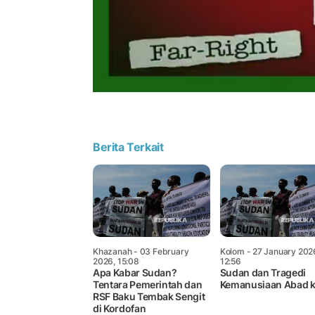
Berita Terkait
Khazanah
- 03 February
Kolom
- 27 January 202
2026, 15:08
12:56
Apa Kabar Sudan?
Sudan dan Tragedi
Tentara Pemerintah dan
Kemanusiaan Abad 
RSF Baku Tembak Sengit
di Kordofan