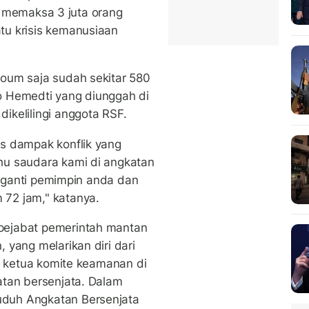
itu memaksa 3 juta orang
tu krisis kemanusiaan
oum saja sudah sekitar 580
deo Hemedti yang diunggah di
ikelilingi anggota RSF.
s dampak konflik yang
hu saudara kami di angkatan
t, ganti pemimpin anda dan
72 jam," katanya.
pejabat pemerintah mantan
 yang melarikan diri dari
an ketua komite keamanan di
atan bersenjata. Dalam
duh Angkatan Bersenjata