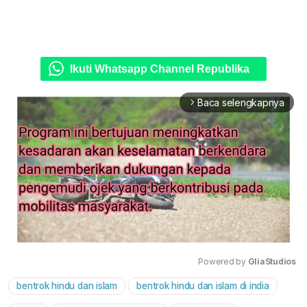
Ikuti Whatsapp Channel Republika
Baca selengkapnya
arrow_forward_ios
Powered by 
GliaStudios
bentrok hindu dan islam
bentrok hindu dan islam di india
Mute