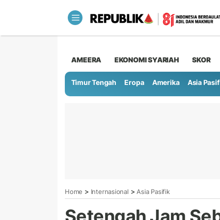
AMEERA
EKONOMI SYARIAH
SKOR
Timur Tengah
Eropa
Amerika
Asia Pasif
>
>
Home
Internasional
Asia Pasifik
Setengah Jam Seb