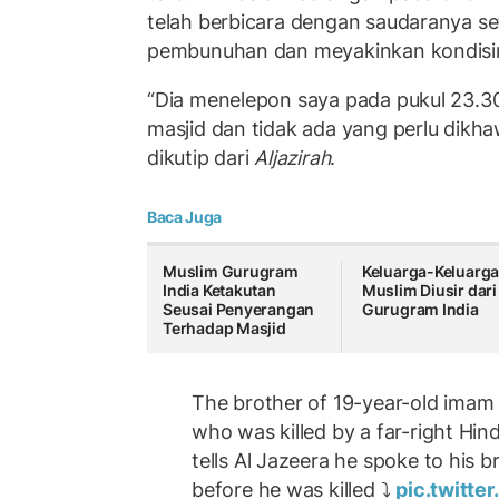
telah berbicara dengan saudaranya s
pembunuhan dan meyakinkan kondisiny
“Dia menelepon saya pada pukul 23.30
masjid dan tidak ada yang perlu dikha
dikutip dari
Aljazirah
.
Baca Juga
Muslim Gurugram
Keluarga-Keluarg
India Ketakutan
Muslim Diusir dari
Seusai Penyerangan
Gurugram India
Terhadap Masjid
The brother of 19-year-old im
who was killed by a far-right Hi
tells Al Jazeera he spoke to his
before he was killed ⤵️
pic.twitte