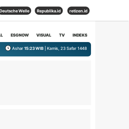
Deutsche Welle
Republika.id
retizen.id
AL
ESGNOW
VISUAL
TV
INDEKS
Ashar
15:23 WIB
| Kamis, 23 Safar 1448