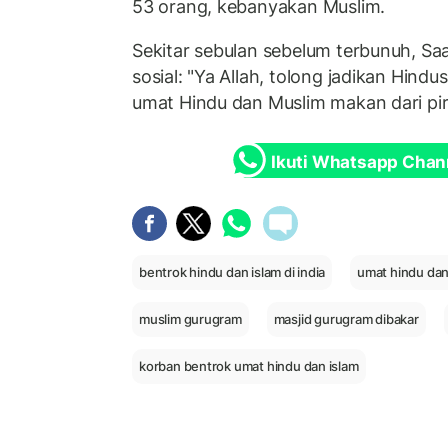
53 orang, kebanyakan Muslim.
Sekitar sebulan sebelum terbunuh, S
sosial: "Ya Allah, tolong jadikan Hind
umat Hindu dan Muslim makan dari pir
Ikuti Whatsapp Chan
bentrok hindu dan islam di india
umat hindu dan
muslim gurugram
masjid gurugram dibakar
korban bentrok umat hindu dan islam