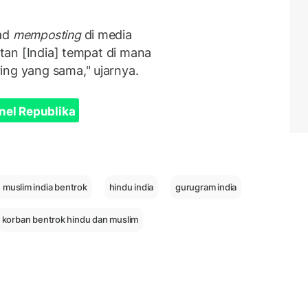
aad
memposting
di media
ustan [India] tempat di mana
ing yang sama," ujarnya.
nel Republika
 muslim india bentrok
hindu india
gurugram india
korban bentrok hindu dan muslim