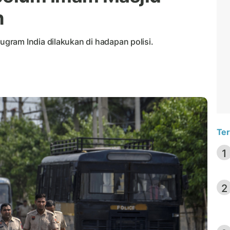
h
ram India dilakukan di hadapan polisi.
Ter
1
2