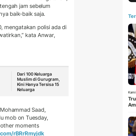
etengah jam sebelum
a baik-baik saja.
Ter
, mengatakan polisi ada di
watirkan,” kata Anwar,
a
Dari 100 Keluarga
Muslim di Gurugram,
Kini Hanya Tersisa 15
Keluarga
Kami
Tru
Amu
am Mohammad Saad,
ndu mob on Tuesday,
 brother moments
r.com/rBRrRmyjdk