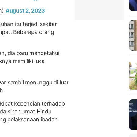
sh)
August 2, 2023
an itu terjadi sekitar
mpat. Beberapa orang
an, dia baru mengetahui
nya memiliki luka
nwar sambil menunggu di luar
h.
akibat kebencian terhadap
ada sikap umat Hindu
rang pelaksanaan ibadah