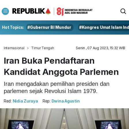
Hot Topics:
#Gubernur BI Mundur
#Kongres Umat Islam In
Internasional
Timur Tengah
Senin , 07 Aug 2023, 15:32 WIB
Iran Buka Pendaftaran
Kandidat Anggota Parlemen
Iran mengadakan pemilihan presiden dan
parlemen sejak Revolusi Islam 1979.
Red:
Nidia Zuraya
Rep:
Dwina Agustin