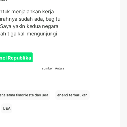
untuk menjalankan kerja
arahnya sudah ada, begitu
. Saya yakin kedua negara
lah tiga kali mengunjungi
nel Republika
sumber : Antara
erja sama timor leste dan uea
energi terbarukan
UEA