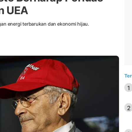
n UEA
n energi terbarukan dan ekonomi hijau.
Ter
1
2