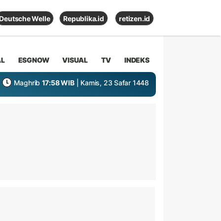
Deutsche Welle
Republika.id
retizen.id
AL
ESGNOW
VISUAL
TV
INDEKS
Maghrib
17:58 WIB
| Kamis, 23 Safar 1448