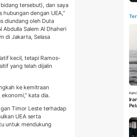
bidang tersebut), dan saya
as hubungan dengan UEA,”
Ter
s diundang oleh Duta
 Abdulla Salem Al Dhaheri
 di Jakarta, Selasa
tif kecil, tetapi Ramos-
if yang telah dijalin
angkah ke kemitraan
Kami
 ekonomi,” kata dia.
Ira
Pel
gan Timor Leste terhadap
ulkan UEA serta
itu untuk mendukung