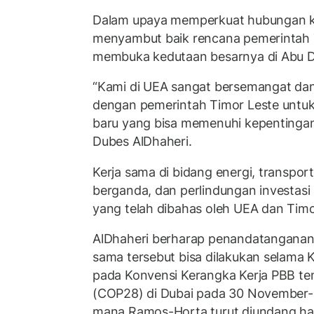
Dalam upaya memperkuat hubungan k
menyambut baik rencana pemerintah 
membuka kedutaan besarnya di Abu D
“Kami di UEA sangat bersemangat dan
dengan pemerintah Timor Leste untu
baru yang bisa memenuhi kepentingan
Dubes AlDhaheri.
Kerja sama di bidang energi, transporta
berganda, dan perlindungan investas
yang telah dibahas oleh UEA dan Timo
AlDhaheri berharap penandatanganan p
sama tersebut bisa dilakukan selama 
pada Konvensi Kerangka Kerja PBB te
(COP28) di Dubai pada 30 November
mana Ramos-Horta turut diundang had