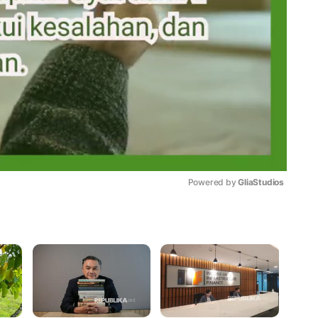
Powered by 
GliaStudios
Mute