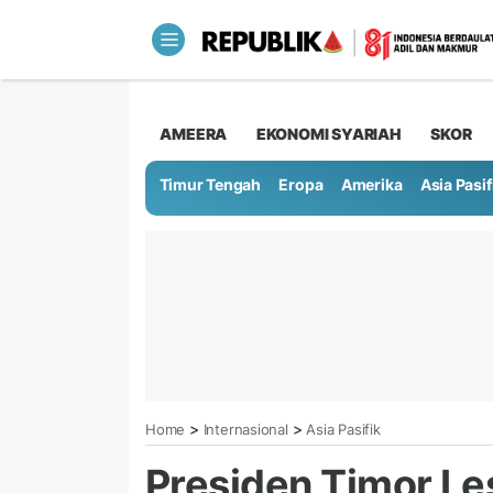
AMEERA
EKONOMI SYARIAH
SKOR
Timur Tengah
Eropa
Amerika
Asia Pasif
>
>
Home
Internasional
Asia Pasifik
Presiden Timor Le