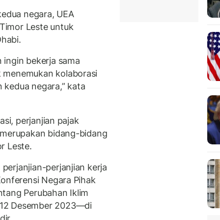
edua negara, UEA
Timor Leste untuk
habi.
 ingin bekerja sama
k menemukan kolaborasi
 kedua negara,” kata
si, perjanjian pajak
i merupakan bidang-bidang
r Leste.
erjanjian-perjanjian kerja
Konferensi Negara Pihak
ntang Perubahan Iklim
-12 Desember 2023—di
ir.