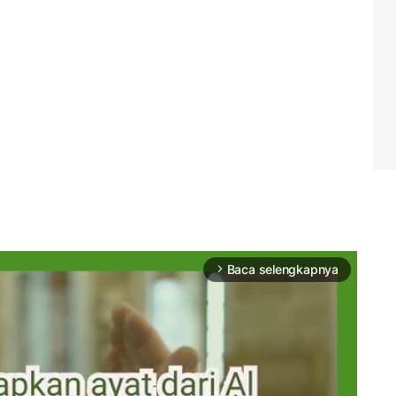
Baca selengkapnya
arrow_forward_ios