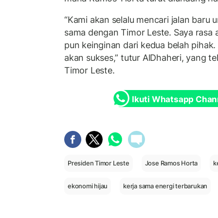
“Kami akan selalu mencari jalan baru 
sama dengan Timor Leste. Saya rasa 
pun keinginan dari kedua belah pihak
akan sukses,” tutur AlDhaheri, yang te
Timor Leste.
Ikuti Whatsapp Chan
Presiden Timor Leste
Jose Ramos Horta
k
ekonomi hijau
kerja sama energi terbarukan