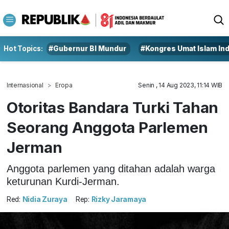
Hot Topics:
#Gubernur BI Mundur
#Kongres Umat Islam In
Internasional
Eropa
Senin , 14 Aug 2023, 11:14 WIB
Otoritas Bandara Turki Tahan
Seorang Anggota Parlemen
Jerman
Anggota parlemen yang ditahan adalah warga
keturunan Kurdi-Jerman.
Red:
Nidia Zuraya
Rep:
Rizky Jaramaya