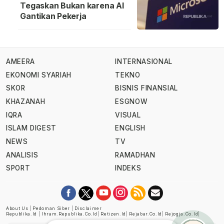
Tegaskan Bukan karena AI
Gantikan Pekerja
AMEERA
INTERNASIONAL
EKONOMI SYARIAH
TEKNO
SKOR
BISNIS FINANSIAL
KHAZANAH
ESGNOW
IQRA
VISUAL
ISLAM DIGEST
ENGLISH
NEWS
TV
ANALISIS
RAMADHAN
SPORT
INDEKS
About Us
|
Pedoman Siber
|
Disclaimer
Republika.id
|
Ihram.republika.co.id
|
Retizen.id
|
Rejabar.co.id
|
Rejogja.co.id
|