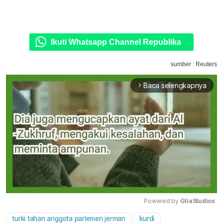
Ikuti Whatsapp Channel Republika
sumber : Reuters
Baca selengkapnya
arrow_forward_ios
Powered by 
GliaStudios
turki tahan anggota parlemen jerman
kurdi
Mute