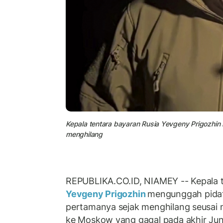
Kepala tentara bayaran Rusia Yevgeny Prigozhi
menghilang
REPUBLIKA.CO.ID, NIAMEY -- Kepala t
Yevgeny Prigozhin
mengunggah pidat
pertamanya sejak menghilang seusa
ke Moskow yang gagal pada akhir Juni