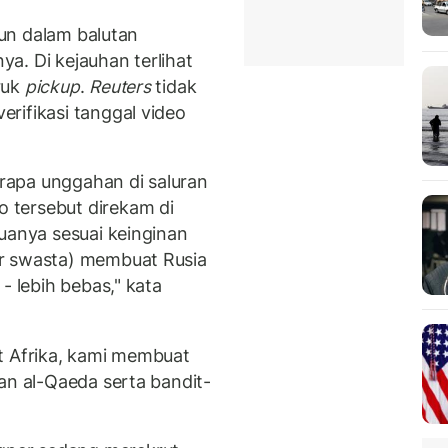
urun dalam balutan
a. Di kejauhan terlihat
ruk
pickup
.
Reuters
tidak
rifikasi tanggal video
rapa unggahan di saluran
 tersebut direkam di
uanya sesuai keinginan
r swasta) membuat Rusia
- lebih bebas," kata
t Afrika, kami membuat
an al-Qaeda serta bandit-