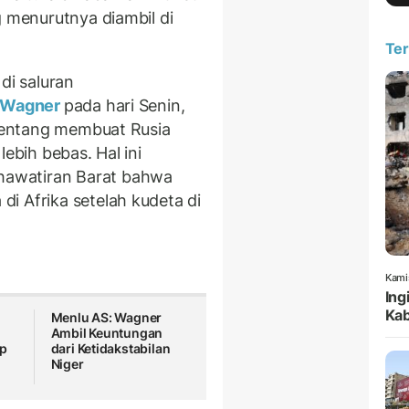
g menurutnya diambil di
Ter
di saluran
Wagner
pada hari Senin,
 tentang membuat Rusia
lebih bebas. Hal ini
awatiran Barat bahwa
i Afrika setelah kudeta di
Kami
Ing
Kab
Menlu AS: Wagner
Ambil Keuntungan
up
dari Ketidakstabilan
Niger