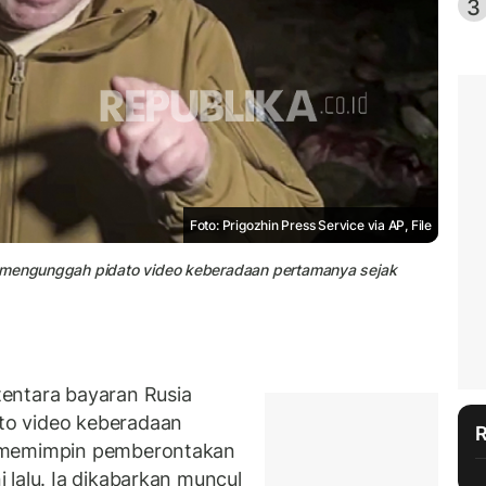
3
Foto: Prigozhin Press Service via AP, File
n mengunggah pidato video keberadaan pertamanya sejak
entara bayaran Rusia
o video keberadaan
i memimpin pemberontakan
 lalu. Ia dikabarkan muncul