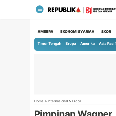
AMEERA
EKONOMI SYARIAH
SKOR
Timur Tengah
Eropa
Amerika
Asia Pasif
>
>
Home
Internasional
Eropa
Pimpinan Wagner,