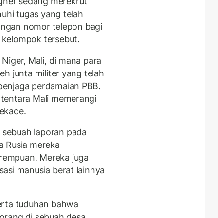
ner sedang merekrut
hi tugas yang telah
dengan nomor telepon bagi
 kelompok tersebut.
Niger, Mali, di mana para
h junta militer yang telah
penjaga perdamaian PBB.
tentara Mali memerangi
ekade.
 sebuah laporan pada
a Rusia mereka
rempuan. Mereka juga
asi manusia berat lainnya
erta tuduhan bahwa
orang di sebuah desa