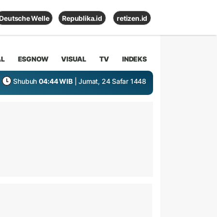
Deutsche Welle
Republika.id
retizen.id
AL
ESGNOW
VISUAL
TV
INDEKS
Shubuh
04:44 WIB
| Jumat, 24 Safar 1448