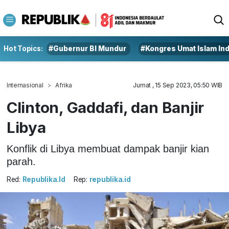
Hot Topics:
#Gubernur BI Mundur
#Kongres Umat Islam In
Internasional
Afrika
Jumat , 15 Sep 2023, 05:50 WIB
Clinton, Gaddafi, dan Banjir
Libya
Konflik di Libya membuat dampak banjir kian
parah.
Red:
Republika.id
Rep:
republika.id