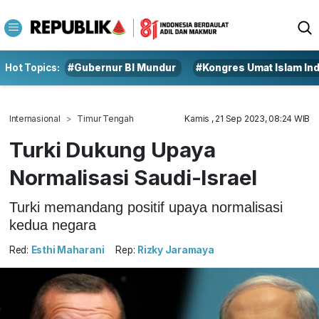
Hot Topics:
#Gubernur BI Mundur
#Kongres Umat Islam In
Internasional
Timur Tengah
Kamis , 21 Sep 2023, 08:24 WIB
Turki Dukung Upaya
Normalisasi Saudi-Israel
Turki memandang positif upaya normalisasi
kedua negara
Red:
Esthi Maharani
Rep:
Rizky Jaramaya