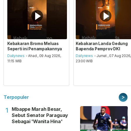
Kebakaran Bromo Meluas
Kebakaran Landa Gedung
Seperti ini Penampakannya
Bapenda Pemprov DKI
Dailynews
- Ahad , 09 Aug 2026,
Dailynews
- Jumat , 07 Aug 2026
11:15 WIB
23:00 WIB
>
Terpopuler
Mbappe Marah Besar,
1
Sebut Senator Paraguay
Sebagai 'Wanita Hina'