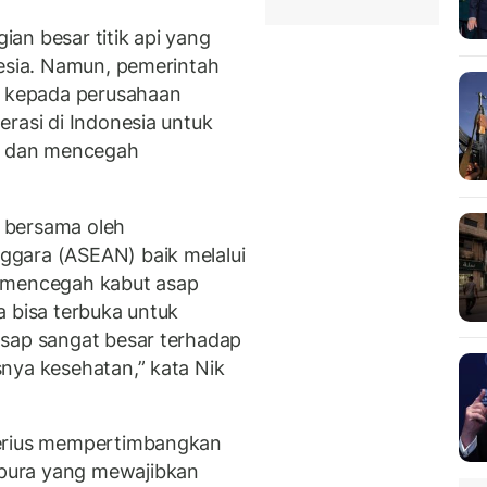
an besar titik api yang
nesia. Namun, pemerintah
t kepada perusahaan
rasi di Indonesia untuk
 dan mencegah
 bersama oleh
gara (ASEAN) baik melalui
k mencegah kabut asap
a bisa terbuka untuk
asap sangat besar terhadap
nya kesehatan,” kata Nik
serius mempertimbangkan
pura yang mewajibkan