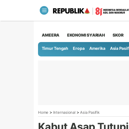
AMEERA
EKONOMI SYARIAH
SKOR
Timur Tengah
Eropa
Amerika
Asia Pasif
>
>
Home
Internasional
Asia Pasifik
Kabut Asap Tutupi