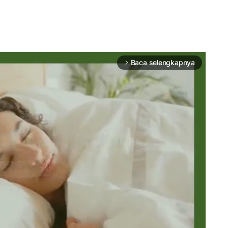
Baca selengkapnya
arrow_forward_ios