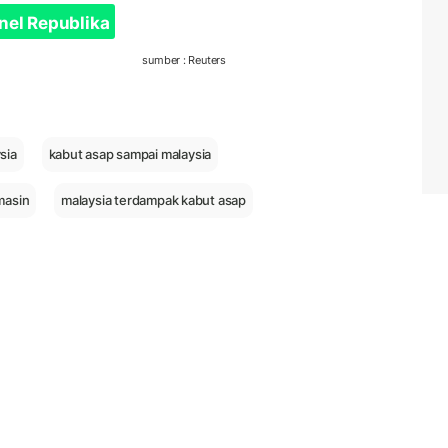
nel Republika
sumber : Reuters
sia
kabut asap sampai malaysia
masin
malaysia terdampak kabut asap