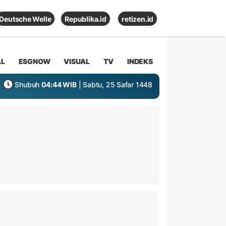
Deutsche Welle
Republika.id
retizen.id
AL
ESGNOW
VISUAL
TV
INDEKS
Shubuh
04:44 WIB
| Sabtu, 25 Safar 1448