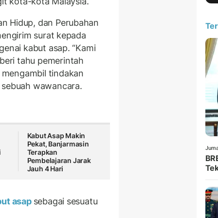
it kota-kota Malaysia.
an Hidup, dan Perubahan
Ter
mengirim surat kepada
genai kabut asap. “Kami
eri tahu pemerintah
 mengambil tindakan
m sebuah wawancara.
Kabut Asap Makin
Pekat, Banjarmasin
Juma
i
Terapkan
BRE
Pembelajaran Jarak
Tek
Jauh 4 Hari
ut asap
sebagai sesuatu