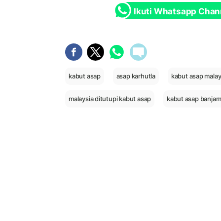
Ikuti Whatsapp Chan
kabut asap
asap karhutla
kabut asap malay
malaysia ditutupi kabut asap
kabut asap banjar