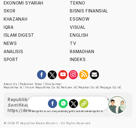
EKONOMI SYARIAH
TEKNO
SKOR
BISNIS FINANSIAL
KHAZANAH
ESGNOW
IQRA
VISUAL
ISLAM DIGEST
ENGLISH
NEWS
TV
ANALISIS
RAMADHAN
SPORT
INDEKS
About Us
|
Pedoman Siber
|
Disclaimer
Republika.id
|
Ihram.republika.co.id
|
Retizen.id
|
Rejabar.co.id
|
Rejogja.co.id
|
Republika telah diverifikasi oleh Dewan Pers
Sertifikat Nomor 1058/DP-Verifikasi/K/XII/2022
https://dewanpers.or.id/data/perusahaanpers
Ask me!
© 2026 PT Republika Media Mandiri - All Rights Reserved.