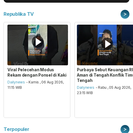
>
Republika TV
Viral Pelecehan Modus
Purbaya Sebut Keuangan RI
Rekam dengan Ponsel di Kaki
Aman di Tengah Konflik Tim
Tengah
Dailynews
- Kamis , 06 Aug 2026,
11:15 WIB
Dailynews
- Rabu , 05 Aug 2026,
23:15 WIB
>
Terpopuler