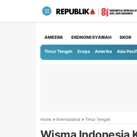
AMEERA
EKONOMI SYARIAH
SKOR
Timur Tengah
Eropa
Amerika
Asia Pasif
>
>
Home
Internasional
Timur Tengah
Wisma Indonesia K