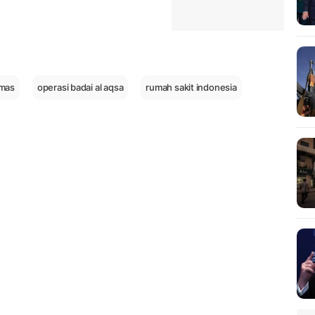
mas
operasi badai al aqsa
rumah sakit indonesia