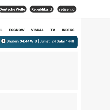
Deutsche Welle
Republika.id
retizen.id
AL
ESGNOW
VISUAL
TV
INDEKS
Shubuh
04:44 WIB
| Jumat, 24 Safar 1448