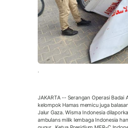
.
JAKARTA -- Serangan Operasi Badai A
kelompok Hamas memicu juga balasan br
Jalur Gaza. Wisma Indonesia dilaporka
ambulans milik lembaga Indonesia hanc
gugur. Ketua Presidium MER-C Indones