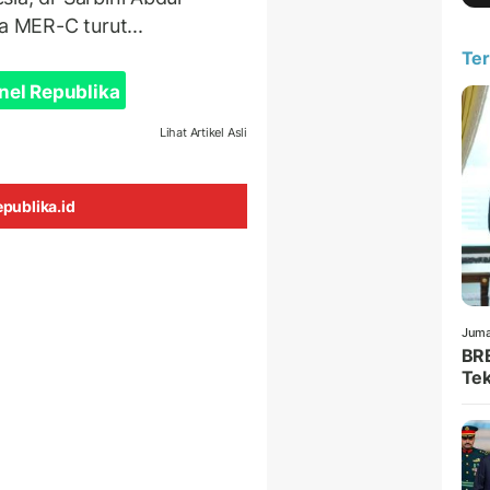
 MER-C turut...
Ter
nel Republika
Lihat Artikel Asli
publika.id
Juma
BRE
Tek