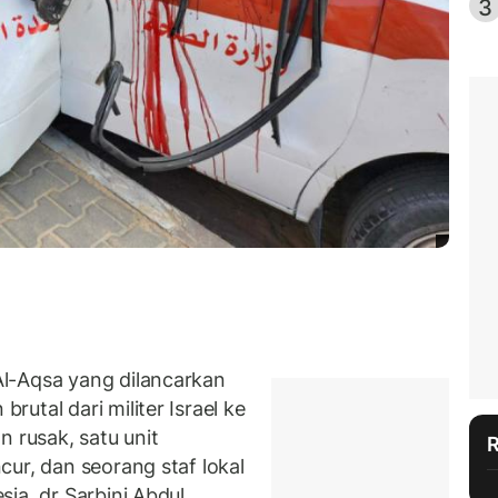
3
l-Aqsa yang dilancarkan
utal dari militer Israel ke
n rusak, satu unit
ur, dan seorang staf lokal
ia, dr Sarbini Abdul