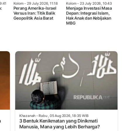
9:41
Kolom
- 29 July 2026, 11:18
Kolom
- 23 July 2026, 10:43
:
Perang Amerika-Israel
Menjaga Investasi Masa
Versus Iran: Titik Balik
Depan: Integrasi Islam,
Geopolitik Asia Barat
Hak Anak dan Kebijakan
MBG
Khazanah
- Rabu , 05 Aug 2026, 18:35 WIB
a
3 Bentuk Kenikmatan yang Dinikmati
Manusia, Mana yang Lebih Berharga?