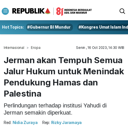
Hot Topics:
#Gubernur BI Mundur
#Kongres Umat Islam In
Internasional
Eropa
Senin , 16 Oct 2023, 14:30 WIB
Jerman akan Tempuh Semua
Jalur Hukum untuk Menindak
Pendukung Hamas dan
Palestina
Perlindungan terhadap institusi Yahudi di
Jerman semakin diperkuat.
Red:
Nidia Zuraya
Rep:
Rizky Jaramaya