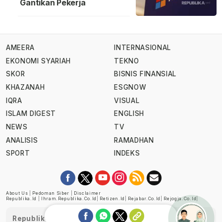
Gantikan Pekerja
AMEERA
INTERNASIONAL
EKONOMI SYARIAH
TEKNO
SKOR
BISNIS FINANSIAL
KHAZANAH
ESGNOW
IQRA
VISUAL
ISLAM DIGEST
ENGLISH
NEWS
TV
ANALISIS
RAMADHAN
SPORT
INDEKS
About Us
|
Pedoman Siber
|
Disclaimer
Republika.id
|
Ihram.republika.co.id
|
Retizen.id
|
Rejabar.co.id
|
Rejogja.co.id
|
Republika telah diverifikasi oleh Dewan Pers