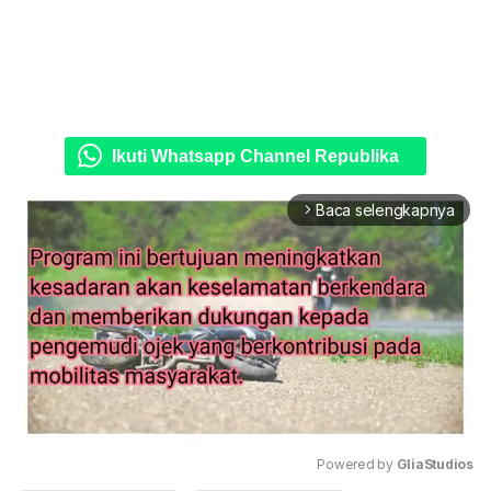
Ikuti Whatsapp Channel Republika
Baca selengkapnya
arrow_forward_ios
Powered by 
GliaStudios