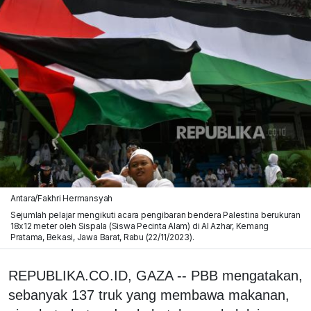
Antara/Fakhri Hermansyah
Sejumlah pelajar mengikuti acara pengibaran bendera Palestina berukuran
18x12 meter oleh Sispala (Siswa Pecinta Alam) di Al Azhar, Kemang
Pratama, Bekasi, Jawa Barat, Rabu (22/11/2023).
REPUBLIKA.CO.ID, GAZA -- PBB mengatakan,
sebanyak 137 truk yang membawa makanan,