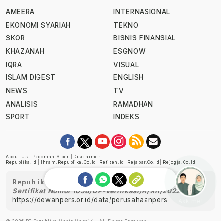
AMEERA
INTERNASIONAL
EKONOMI SYARIAH
TEKNO
SKOR
BISNIS FINANSIAL
KHAZANAH
ESGNOW
IQRA
VISUAL
ISLAM DIGEST
ENGLISH
NEWS
TV
ANALISIS
RAMADHAN
SPORT
INDEKS
About Us
|
Pedoman Siber
|
Disclaimer
Republika.id
|
Ihram.republika.co.id
|
Retizen.id
|
Rejabar.co.id
|
Rejogja.co.id
|
Republika telah diverifikasi oleh Dewan Pers
Sertifikat Nomor 1058/DP-Verifikasi/K/XII/2022
https://dewanpers.or.id/data/perusahaanpers
Ask me!
© 2026 PT Republika Media Mandiri - All Rights Reserved.