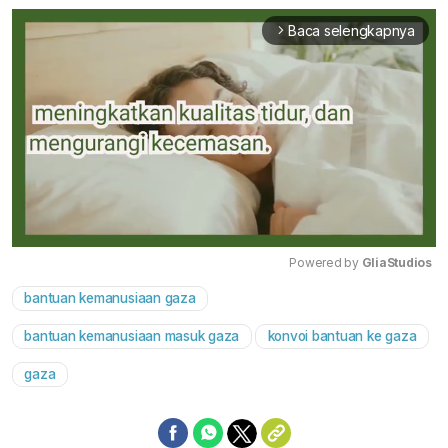
Baca selengkapnya
arrow_forward_ios
Powered by 
GliaStudios
bantuan kemanusiaan gaza
Mute
bantuan kemanusiaan masuk gaza
konvoi bantuan ke gaza
gaza