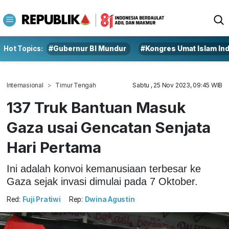
Hot Topics:
#Gubernur BI Mundur
#Kongres Umat Islam In
Internasional
Timur Tengah
Sabtu , 25 Nov 2023, 09:45 WIB
137 Truk Bantuan Masuk
Gaza usai Gencatan Senjata
Hari Pertama
Ini adalah konvoi kemanusiaan terbesar ke
Gaza sejak invasi dimulai pada 7 Oktober.
Red:
Fuji Pratiwi
Rep:
Dwina Agustin