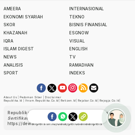
AMEERA
INTERNASIONAL
EKONOMI SYARIAH
TEKNO
SKOR
BISNIS FINANSIAL
KHAZANAH
ESGNOW
IQRA
VISUAL
ISLAM DIGEST
ENGLISH
NEWS
TV
ANALISIS
RAMADHAN
SPORT
INDEKS
About Us
|
Pedoman Siber
|
Disclaimer
Republika.id
|
Ihram.republika.co.id
|
Retizen.id
|
Rejabar.co.id
|
Rejogja.co.id
|
Republika telah diverifikasi oleh Dewan Pers
Sertifikat Nomor 1058/DP-Verifikasi/K/XII/2022
https://dewanpers.or.id/data/perusahaanpers
Ask me!