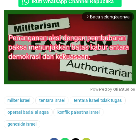
Ikuti Whatsapp Channel Republika
Baca selengkapnya
arrow_forward_ios
Powered by 
GliaStudios
militer israel
tentara israel
tentara israel tolak tugas
Mute
operasi badai al aqsa
konflik palestina israel
genosida israel