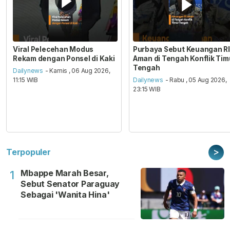
Viral Pelecehan Modus
Purbaya Sebut Keuangan RI
Rekam dengan Ponsel di Kaki
Aman di Tengah Konflik Tim
Tengah
Dailynews
- Kamis , 06 Aug 2026,
11:15 WIB
Dailynews
- Rabu , 05 Aug 2026,
23:15 WIB
>
Terpopuler
Mbappe Marah Besar,
1
Sebut Senator Paraguay
Sebagai 'Wanita Hina'