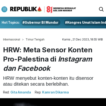
Hot Topics:
#Gubernur BI Mundur
#Kongres Umat Islam In
Internasional
Timur Tengah
Kamis , 21 Dec 2023, 18:55 WIB
HRW: Meta Sensor Konten
Pro-Palestina di
Instagram
dan Facebook
HRW menyebut konten-konten itu disensor
atau ditekan secara berlebihan.
Red:
Gita Amanda
Rep:
Kamran Dikarma