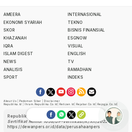
AMEERA
INTERNASIONAL
EKONOMI SYARIAH
TEKNO
SKOR
BISNIS FINANSIAL
KHAZANAH
ESGNOW
IQRA
VISUAL
ISLAM DIGEST
ENGLISH
NEWS
TV
ANALISIS
RAMADHAN
SPORT
INDEKS
About Us
|
Pedoman Siber
|
Disclaimer
Republika.id
|
Ihram.republika.co.id
|
Retizen.id
|
Rejabar.co.id
|
Rejogja.co.id
|
Republika telah diverifikasi oleh Dewan Pers
Sertifikat Nomor 1058/DP-Verifikasi/K/XII/2022
https://dewanpers.or.id/data/perusahaanpers
Ask me!