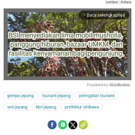
sumber : Antara
Baca selengkapnya
arrow_forward_ios
Powered by 
GliaStudios
gempa jepang
tsunami jepang
peringatan tsunami
Mute
wni jepang
kbri jepang
prefektur ishikawa