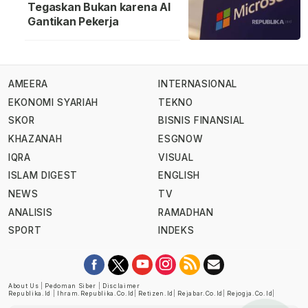
Tegaskan Bukan karena AI
Gantikan Pekerja
AMEERA
INTERNASIONAL
EKONOMI SYARIAH
TEKNO
SKOR
BISNIS FINANSIAL
KHAZANAH
ESGNOW
IQRA
VISUAL
ISLAM DIGEST
ENGLISH
NEWS
TV
ANALISIS
RAMADHAN
SPORT
INDEKS
About Us
|
Pedoman Siber
|
Disclaimer
Republika.id
|
Ihram.republika.co.id
|
Retizen.id
|
Rejabar.co.id
|
Rejogja.co.id
|