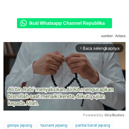
Ikuti Whatsapp Channel Republika
sumber : Antara
Baca selengkapnya
arrow_forward_ios
Powered by 
GliaStudios
gempa jepang
tsunami jepang
pantai barat jepang
Mute