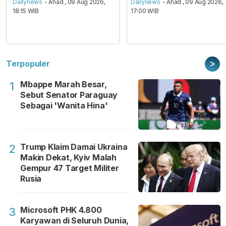
Dailynews
- Ahad , 09 Aug 2026,
Dailynews
- Ahad , 09 Aug 2026,
18:15 WIB
17:00 WIB
>
Terpopuler
Mbappe Marah Besar,
1
Sebut Senator Paraguay
Sebagai 'Wanita Hina'
Trump Klaim Damai Ukraina
2
Makin Dekat, Kyiv Malah
Gempur 47 Target Militer
Rusia
Microsoft PHK 4.800
3
Karyawan di Seluruh Dunia,