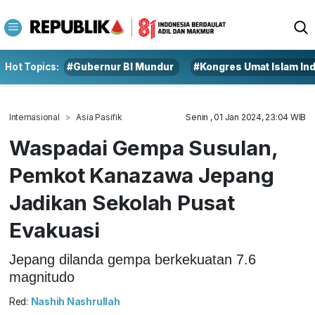
Hot Topics:
#Gubernur BI Mundur
#Kongres Umat Islam In
Internasional
Asia Pasifik
Senin , 01 Jan 2024, 23:04 WIB
Waspadai Gempa Susulan,
Pemkot Kanazawa Jepang
Jadikan Sekolah Pusat
Evakuasi
Jepang dilanda gempa berkekuatan 7.6
magnitudo
Red:
Nashih Nashrullah