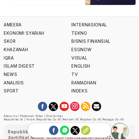
AMEERA
INTERNASIONAL
EKONOMI SYARIAH
TEKNO
SKOR
BISNIS FINANSIAL
KHAZANAH
ESGNOW
IQRA
VISUAL
ISLAM DIGEST
ENGLISH
NEWS
TV
ANALISIS
RAMADHAN
SPORT
INDEKS
About Us
|
Pedoman Siber
|
Disclaimer
Republika.id
|
Ihram.republika.co.id
|
Retizen.id
|
Rejabar.co.id
|
Rejogja.co.id
|
Republika telah diverifikasi oleh Dewan Pers
Sertifikat Nomor 1058/DP-Verifikasi/K/XII/2022