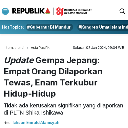
Hot Topics:
#Gubernur BI Mundur
#Kongres Umat Islam In
Internasional
Asia Pasifik
Selasa , 02 Jan 2024, 09:04 WIB
Update
Gempa Jepang:
Empat Orang Dilaporkan
Tewas, Enam Terkubur
Hidup-Hidup
Tidak ada kerusakan signifikan yang dilaporkan
di PLTN Shika Ishikawa
Red:
Ichsan Emrald Alamsyah