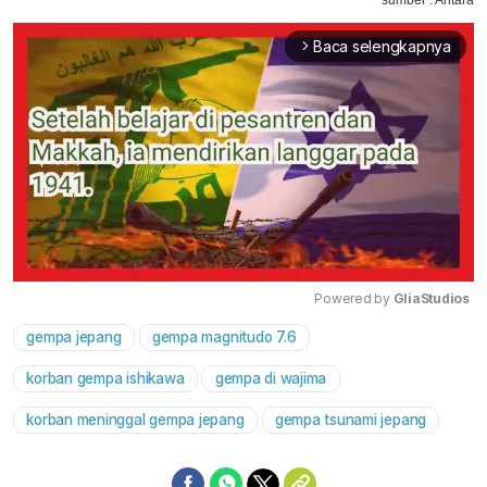
Baca selengkapnya
arrow_forward_ios
Powered by 
GliaStudios
gempa jepang
gempa magnitudo 7.6
Mute
korban gempa ishikawa
gempa di wajima
korban meninggal gempa jepang
gempa tsunami jepang