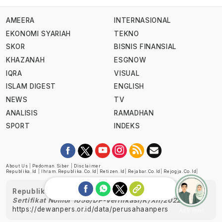
AMEERA
INTERNASIONAL
EKONOMI SYARIAH
TEKNO
SKOR
BISNIS FINANSIAL
KHAZANAH
ESGNOW
IQRA
VISUAL
ISLAM DIGEST
ENGLISH
NEWS
TV
ANALISIS
RAMADHAN
SPORT
INDEKS
About Us
|
Pedoman Siber
|
Disclaimer
Republika.id
|
Ihram.republika.co.id
|
Retizen.id
|
Rejabar.co.id
|
Rejogja.co.id
|
Republika telah diverifikasi oleh Dewan Pers
Sertifikat Nomor 1058/DP-Verifikasi/K/XII/2022
https://dewanpers.or.id/data/perusahaanpers
Ask me!